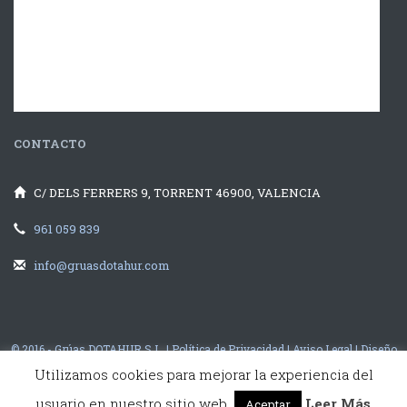
CONTACTO
C/ DELS FERRERS 9, TORRENT 46900, VALENCIA
961 059 839
info@gruasdotahur.com
© 2016 - Grúas DOTAHUR S.L. |
Política de Privacidad
|
Aviso Legal
|
Diseño
Web Valencia
illusion Studio
Utilizamos cookies para mejorar la experiencia del
usuario en nuestro sitio web.
Leer Más
Aceptar