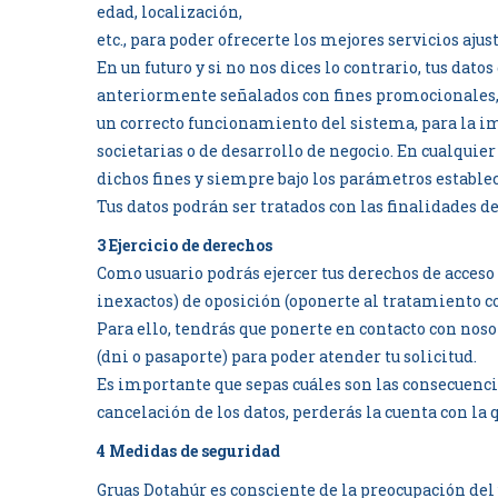
edad, localización,
etc., para poder ofrecerte los mejores servicios ajus
En un futuro y si no nos dices lo contrario, tus da
anteriormente señalados con fines promocionales, d
un correcto funcionamiento del sistema, para la im
societarias o de desarrollo de negocio. En cualqui
dichos fines y siempre bajo los parámetros estableci
Tus datos podrán ser tratados con las finalidades 
3 Ejercicio de derechos
Como usuario podrás ejercer tus derechos de acceso 
inexactos) de oposición (oponerte al tratamiento c
Para ello, tendrás que ponerte en contacto con no
(dni o pasaporte) para poder atender tu solicitud.
Es importante que sepas cuáles son las consecuencia
cancelación de los datos, perderás la cuenta con la q
4 Medidas de seguridad
Gruas Dotahúr es consciente de la preocupación del