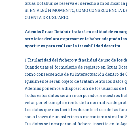
Gruas Dotahúr, se reserva el derecho a modificar la 
SI EN ALGÚN MOMENTO, COMO CONSECUENCIA DE
CUENTA DE USUARIO.
Además Gruas Dotahúr tratará en calidad de encarga
servicios declara expresamente haber adaptado las 
oportunos para realizar la trazabilidad descrita.
1 Titularidad del fichero y finalidad de uso de los d
Cuando usas el formulario de registro en Gruas Dot
como consecuencia de tu interactuación dentro de 
Igualmente serán objeto de tratamiento los datos qu
Además ponemos a disposición de los usuarios de la
Todos estos datos serán incorporados a nuestros fic
velar por el cumplimiento de la normativa de prote
Los datos que nos facilites durante el uso de las f
son a través de un asterisco o mecanismo similar. Si
Tus datos se incorporan al fichero inscrito en la A