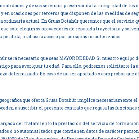
onalidades y de sus servicios preservando la integridad de los
s y en ocasiones por terceros que disponen de las medidas de se
ía ordinaria actual. En Gruas Dotahúr queremos que el servicio q
 lo que sólo elegimos proveedores de reputada trayectoria y sol
u pérdida, mal uso o acceso por personas no autorizadas.
ahúr será necesario que seas MAYOR DE EDAD. Si nuestro equipo d
tigo para averiguar tu edad. Para ello, podremos solicitarte la
azo determinado. En caso de no ser aportado o comprobar que el 
n geográfica que oferta Gruas Dotahúr implica necesariamente e
roceden a suscribir el presente contrato que regula las funcion
rgado del tratamiento la prestación del servicio de formación 
dos o no automatizados que contienen datos de carácter person
 15/1999 de 13 de diciembre, de Protección de Datos de Carácte