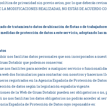
política de privacidad sin previo aviso, por lo que deberás revi
 LA MODIFICACIONES REALIZADAS, NO ESTÁS DE ACUERDO C
do de tratamiento datos de ubicación de flotas o de trabajadores
medidas de protección de datos a este servicio, adoptando las 
atos
ahúr nos facilitas datos personales que son incorporados a nue
Gruas Dotahúr que podemos conservar.
e nos facilites para acceder a cualquier servicio o funcionalid
 web dos formularios para contactar con nosotros y hacernos lle
heros registrados en la Agencia Española de Protección de Datos
cción de datos según la legislación española vigente.
unciones de la Web de Gruas Dotahúr pueden ser obligatorios o no
 no nos facilitas los datos obligatorios no podrás acceder al ser
gencia Española de Protección de Datos cuyo reponsable es: