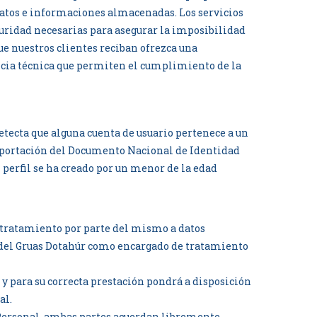
 datos e informaciones almacenadas. Los servicios
guridad necesarias para asegurar la imposibilidad
ue nuestros clientes reciban ofrezca una
vencia técnica que permiten el cumplimiento de la
etecta que alguna cuenta de usuario pertenece a un
 aportación del Documento Nacional de Identidad
perfil se ha creado por un menor de la edad
l tratamiento por parte del mismo a datos
es del Gruas Dotahúr como encargado de tratamiento
y para su correcta prestación pondrá a disposición
al.
r Personal, ambas partes acuerdan libremente