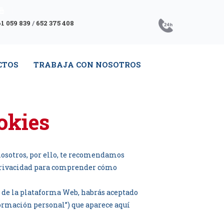
1 059 839
/
652 375 408
CTOS
TRABAJA CON NOSOTROS
okies
nosotros, por ello, te recomendamos
e privacidad para comprender cómo
o de la plataforma Web, habrás aceptado
formación personal”) que aparece aquí