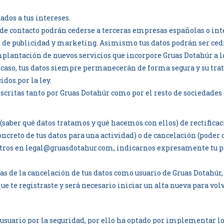
tados a tus intereses.
tos de contacto podrán cederse a terceras empresas españolas o in
e publicidad y marketing. Asimismo tus datos podrán ser cedido
plantación de nuevos servicios que incorpore Gruas Dotahúr a lo
er caso, tus datos siempre permanecerán de forma segura y su tr
dos por la ley.
descritas tanto por Gruas Dotahúr como por el resto de socieda
(saber qué datos tratamos y qué hacemos con ellos) de rectificac
oncreto de tus datos para una actividad) o de cancelación (pode
sotros en legal@gruasdotahur.com, indicarnos expresamente tu p
s de la cancelación de tus datos como usuario de Gruas Dotahúr, 
ue te registraste y será necesario iniciar un alta nueva para volv
 usuario por la seguridad, por ello ha optado por implementar l