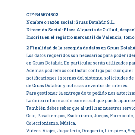
CIF:B46674503
Nombre o razón social: Gruas Dotahúr S.L.
Dirección Social: Plaza Alquería de Culla 4, despa
Inscrita en el registro mercantil de Valencia, tomo
2 Finalidad de la recogida de datos en Gruas Dotah
Los datos requeridos son necesarios para poder ident
en Gruas Dotahúr. En particular serán utilizados pa
Además podremos contactar contigo por cualquier 
notificaciones internas del sistema, solicitudes de
de Gruas Dotahúr y noticias o eventos de interés.
Para gestionar la entrega de tu pedido nos autoriza
La única información comercial que puede aparecer
También debes saber que al utilizar nuestros servi
Ocio, Pasatiempos, Esoterismo, Juegos, Formación,
Coleccionismo, Música,
Videos, Viajes, Juguetería, Droguería, Limpieza, S