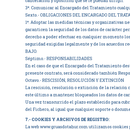
cancelación y oposición que se le puedan dirigir.
3ª. Comunicar al Encargado del Tratamiento cualquie
Sexto.- OBLIGACIONES DEL ENCARGADO DEL TRA
1ª. Adoptar las medidas técnicas y organizativas nec
garanticen la seguridad de los datos de carácter per
derecho a poder efectuar en cualquier momento los
seguridad exigidas legalmente y de los acuerdos re
BAJO.
Séptimo.- RESPONSABILIDADES
En el caso de que el Encargado del Tratamiento dest
presente contrato, será considerado también Respo
Octavo.- RESCISIÓN, RESOLUCIÓN Y EXTINCIÓN
La rescisión, resolución o extinción de la relación
este último a mantener bloqueados los datos de car
Una vez transcurrido el plazo establecido para cubr
del Fichero, al igual que cualquier soporte o docum
7.- COOKIES Y ARCHIVOS DE REGISTRO:
La web www.gruasdotahur.com utilizamos cookies par