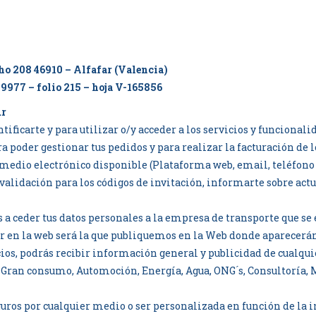
cho 208 46910 – Alfafar (Valencia)
 9977 – folio 215 – hoja V-165856
úr
ificarte y para utilizar o/y acceder a los servicios y funcionali
ra poder gestionar tus pedidos y para realizar la facturación de
medio electrónico disponible (Plataforma web, email, teléfon
 validación para los códigos de invitación, informarte sobre actu
s a ceder tus datos personales a la empresa de transporte que se
 en la web será la que publiquemos en la Web donde aparecerán 
cios, podrás recibir información general y publicidad de cualqui
 Gran consumo, Automoción, Energía, Agua, ONG ́s, Consultoría,
eguros por cualquier medio o ser personalizada en función de l