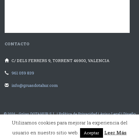
CONTACTO
C/ DELS FERRERS 9, TORRENT 46900, VALENCIA
961 059 839
info@gruasdotahur.com
© 2016 - Grúas DOTAHUR S.L. |
Política de Privacidad
|
Aviso Legal
|
Diseño
Web Valencia
illusion Studio
Utilizamos cookies para mejorar la experiencia del
usuario en nuestro sitio web.
Leer Más
Aceptar