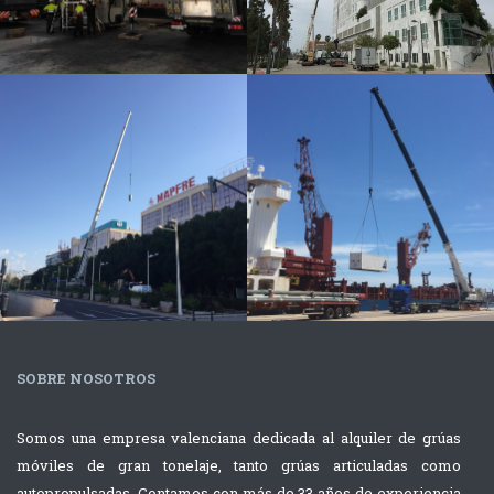
ferrocarril
Industrial
Varios
Elevación de
Nueva
cargas en
Cabeza
centro ciudad
Tractora
con Grúa
FH16
Autopropulsada
Varios
Portuario / Varios
SOBRE NOSOTROS
Descarga y
Montaje de
colocación de
Aire
Somos una empresa valenciana dedicada al alquiler de grúas
prensa con dos
Acondicionad
móviles de gran tonelaje, tanto grúas articuladas como
grúas
con grúa de
autopropulsadas. Contamos con más de 33 años de experiencia