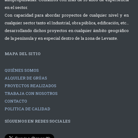
Autopropulsadas
220tns Terex
en el sector.
Liebherr
Explorer 5800
Con capacidad para abordar proyectos de cualquier nivel y en
cualquier sector tanto el Industrial, obra pública, edificación, etc…
desarrollando dichos proyectos en cualquier ámbito geográfico
Montaje de
Carga de
de la península y en especial dentro de la zona de Levante.
Aire
contenedor
Acondicionado
sobre
MAPA DEL SITIO
con grúa de
buque
220tns Terex
QUIÉNES SOMOS
ALQUILER DE GRÚAS
Explorer 5800
PROYECTOS REALIZADOS
TRABAJA CON NOSOTROS
CONTACTO
POLITICA DE CALIDAD
SÍGUENOS EN REDES SOCIALES