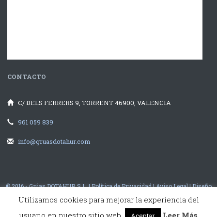
CONTACTO
C/ DELS FERRERS 9, TORRENT 46900, VALENCIA
961 059 839
info@gruasdotahur.com
© 2016 - Grúas DOTAHUR S.L. |
Política de Privacidad
|
Aviso Legal
|
Diseño
Web Valencia
illusion Studio
Utilizamos cookies para mejorar la experiencia del
usuario en nuestro sitio web.
Leer Más
Aceptar