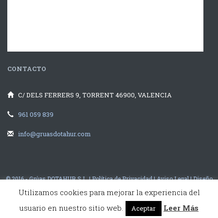
CONTACTO
C/ DELS FERRERS 9, TORRENT 46900, VALENCIA
961 059 839
info@gruasdotahur.com
© 2016 - Grúas DOTAHUR S.L. |
Política de Privacidad
|
Aviso Legal
|
Diseño
Web Valencia
illusion Studio
Utilizamos cookies para mejorar la experiencia del
usuario en nuestro sitio web.
Leer Más
Aceptar