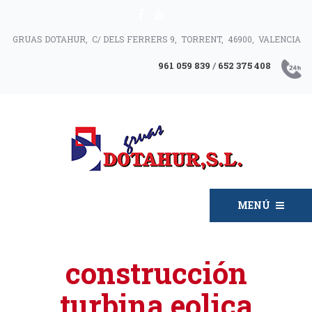
GRUAS DOTAHUR, C/ DELS FERRERS 9, TORRENT, 46900, VALENCIA
961 059 839
/
652 375 408
MENÚ
construcción
turbina eolica