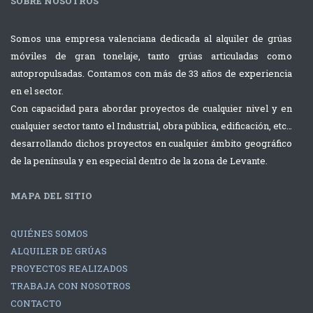
SOBRE NOSOTROS
Descarga y
Montaje de
colocación de
Aire
Somos una empresa valenciana dedicada al alquiler de grúas
prensa con dos
Acondicionad
móviles de gran tonelaje, tanto grúas articuladas como
grúas
con grúa de
autopropulsadas. Contamos con más de 33 años de experiencia
Autopropulsadas
220tns Terex
en el sector.
Liebherr
Explorer 5800
Con capacidad para abordar proyectos de cualquier nivel y en
cualquier sector tanto el Industrial, obra pública, edificación, etc…
desarrollando dichos proyectos en cualquier ámbito geográfico
Montaje de
Carga de
de la península y en especial dentro de la zona de Levante.
Aire
contenedor
Acondicionado
sobre
MAPA DEL SITIO
con grúa de
buque
220tns Terex
QUIÉNES SOMOS
ALQUILER DE GRÚAS
Explorer 5800
PROYECTOS REALIZADOS
TRABAJA CON NOSOTROS
CONTACTO