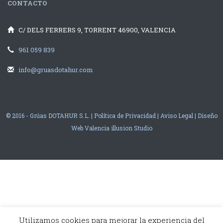
CONTACTO
C/ DELS FERRERS 9, TORRENT 46900, VALENCIA
961 059 839
info@gruasdotahur.com
© 2016 - Grúas DOTAHUR S.L. |
Política de Privacidad
|
Aviso Legal
|
Diseño
Web Valencia
illusion Studio
Utilizamos cookies para mejorar la experiencia del