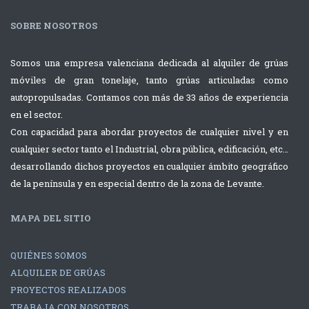
Varios
Portuario / Varios
SOBRE NOSOTROS
Descarga y
Montaje de
colocación de
Aire
Somos una empresa valenciana dedicada al alquiler de grúas
prensa con dos
Acondicionad
móviles de gran tonelaje, tanto grúas articuladas como
grúas
con grúa de
autopropulsadas. Contamos con más de 33 años de experiencia
Autopropulsadas
220tns Terex
en el sector.
Liebherr
Explorer 5800
Con capacidad para abordar proyectos de cualquier nivel y en
cualquier sector tanto el Industrial, obra pública, edificación, etc…
desarrollando dichos proyectos en cualquier ámbito geográfico
Montaje de
Carga de
de la península y en especial dentro de la zona de Levante.
Aire
contenedor
Acondicionado
sobre
MAPA DEL SITIO
con grúa de
buque
220tns Terex
QUIÉNES SOMOS
ALQUILER DE GRÚAS
Explorer 5800
PROYECTOS REALIZADOS
TRABAJA CON NOSOTROS