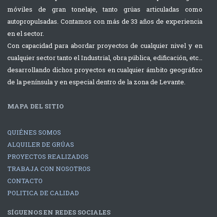
prensa con dos
Acondicionad
móviles de gran tonelaje, tanto grúas articuladas como
grúas
con grúa de
autopropulsadas. Contamos con más de 33 años de experiencia
Autopropulsadas
220tns Terex
en el sector.
Liebherr
Explorer 5800
Con capacidad para abordar proyectos de cualquier nivel y en
cualquier sector tanto el Industrial, obra pública, edificación, etc…
desarrollando dichos proyectos en cualquier ámbito geográfico
Montaje de
Carga de
de la península y en especial dentro de la zona de Levante.
Aire
contenedor
Acondicionado
sobre
MAPA DEL SITIO
con grúa de
buque
220tns Terex
QUIÉNES SOMOS
ALQUILER DE GRÚAS
Explorer 5800
PROYECTOS REALIZADOS
TRABAJA CON NOSOTROS
CONTACTO
POLITICA DE CALIDAD
SÍGUENOS EN REDES SOCIALES