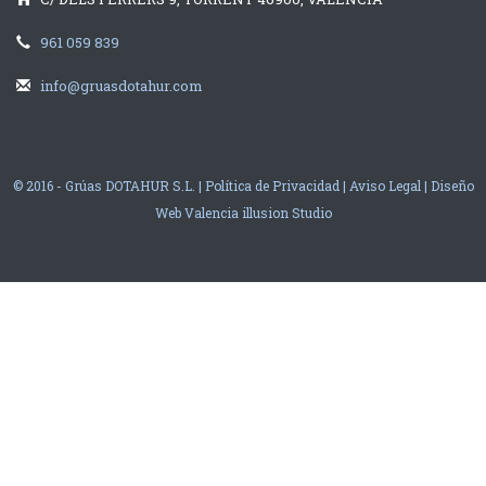
961 059 839
info@gruasdotahur.com
© 2016 - Grúas DOTAHUR S.L. |
Política de Privacidad
|
Aviso Legal
|
Diseño
Web Valencia
illusion Studio