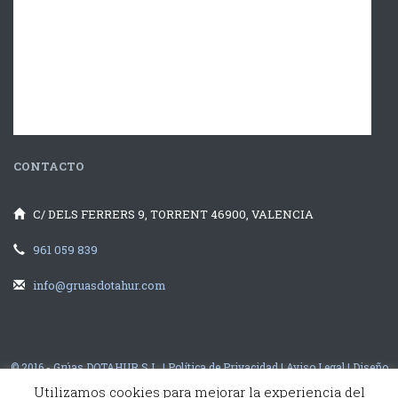
CONTACTO
C/ DELS FERRERS 9, TORRENT 46900, VALENCIA
961 059 839
info@gruasdotahur.com
© 2016 - Grúas DOTAHUR S.L. |
Política de Privacidad
|
Aviso Legal
|
Diseño
Web Valencia
illusion Studio
Utilizamos cookies para mejorar la experiencia del